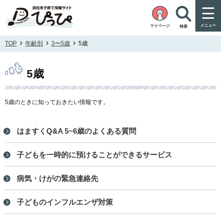
メニュー
マイページ
検索
›
›
›
TOP
年齢別
3〜5歳
5歳
5歳
5歳のときに知っておきたい情報です。
はますくQ&A 5~6歳のよくある質問
子どもを一時的に預けることができるサービス
病気・けがの緊急連絡先
子どものインフルエンザ対策