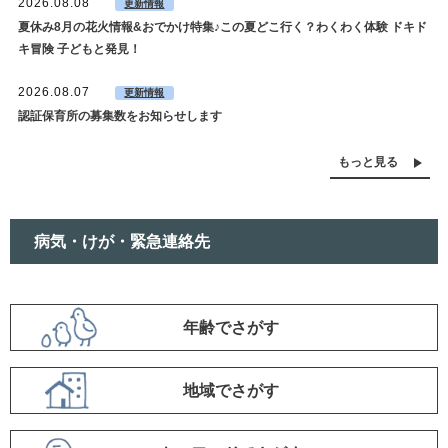
2026.08.08
更新情報
夏休み8月の花火情報&おでかけ特集♪この夏どこ行く？わくわく体験 ドキド
キ冒険 子どもと発見！
2026.08.07
更新情報
認証保育所の募集数をお知らせします
もっと見る
病気・けが・緊急連絡先
項
年齢でさがす
目
で
地域でさがす
さ
が