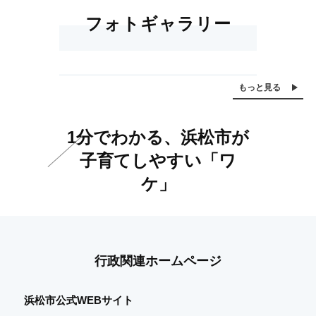
フォトギャラリー
初
は
初
は
ゾ
う
もっと見る
め
じ
め
じ
ウ
み
て
め
て
め
使
だ
1分でわかる、浜松市が
の
て
の
て
い
ぁ！
子育てしやすい「ワ
水
の
紫
の
の
【中
ケ」
遊
公
陽
あ
少
田
び
園
花
じ
年
島
さ
【寺
砂
い
島
丘】
行政関連ホームページ
に
南
ニ
公
浜松市公式WEBサイト
コ
園】