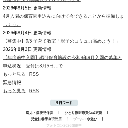
2026年8月5日
更新情報
4月入園の保育園申込みに向けて今できることから準備しま
しょう。
2026年8月4日
更新情報
【募集中】9/5 子育て教室「親子のコミュ力高めよう！」
2026年8月3日
更新情報
【年度途中入園】認可保育施設の令和8年9月入園の募集と
申込状況 受付は8月5日まで
もっと見る
RSS
緊急情報
もっと見る
RSS
注目ワード
病児・病後児保育
ひとり親医療費助成更新
児童扶養手当現況届
プール・水遊び
フォトコン2026開催中