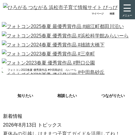
マイページ
検索
メニュー
フォトコン2025春夏 最優秀賞作品 #細江町都田川沿い
フォトコン2025春夏 優秀賞作品 #浜松科学館みらいーら
フォトコン2024春夏 優秀賞作品 #雄踏大橋下
フォトコン2023春夏 優秀賞作品 #三幸町
フォトン2023春夏 優秀賞作品 #野口公園
フォトコン2022春夏 優秀賞作品 #中田島砂丘
知りたい
相談したい
つながりたい
新着情報
2026年8月13日
トピックス
夏休みの引越し はままつ子育てガイドを活用してね！